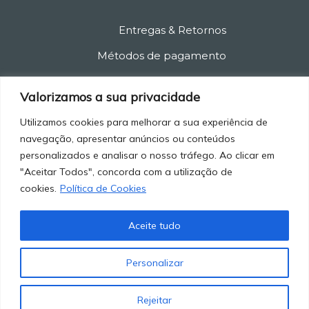
Entregas & Retornos
Métodos de pagamento
Política de privacidade
Valorizamos a sua privacidade
Política de cancelamento
Utilizamos cookies para melhorar a sua experiência de
Termos e condições
navegação, apresentar anúncios ou conteúdos
personalizados e analisar o nosso tráfego. Ao clicar em
"Aceitar Todos", concorda com a utilização de
cookies.
Política de Cookies
Aceite tudo
© 2021-2025 Marketstore. All Rights Reserved.
Personalizar
Rejeitar