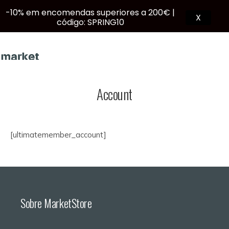
-10% em encomendas superiores a 200€ |
X
código: SPRING10
Account
PT
[ultimatemember_account]
Sobre MarketStore
Products
search