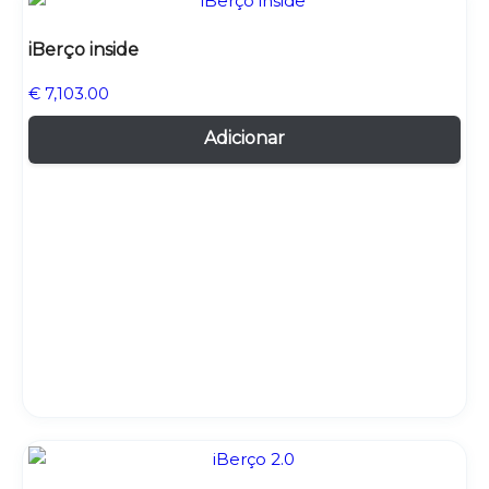
iBerço inside
€
7,103.00
Adicionar