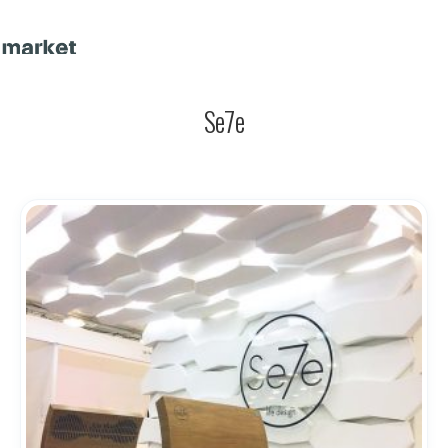
-10% em encomendas superiores a 200€ |
X
código: SPRING10
Se7e
Products
search