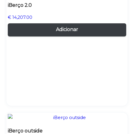
iBerço 2.0
€
14,207.00
Adicionar
iBerço outside