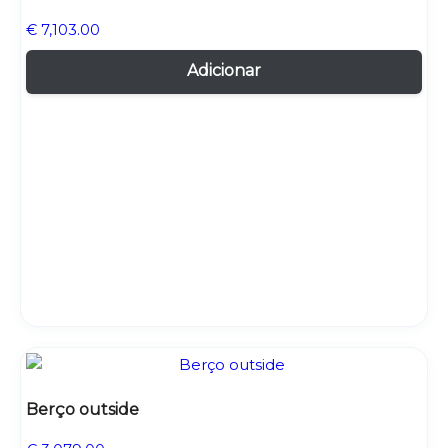
€
7,103.00
Adicionar
Berço outside