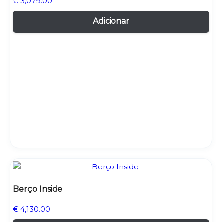
€
3,079.00
Adicionar
Berço Inside
€
4,130.00