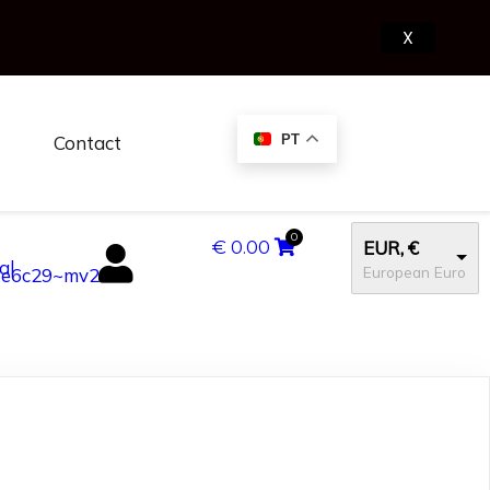
X
Contact
PT
€
0.00
EUR, €
European Euro