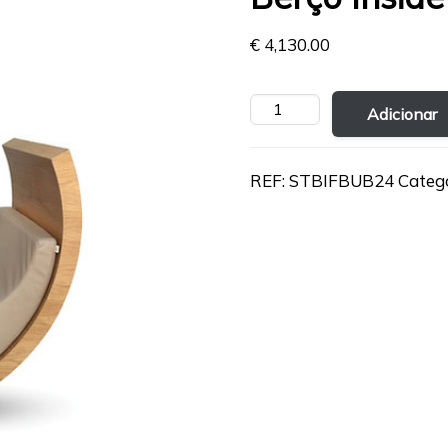
€
4,130.00
Quantidade
Adicionar
de
Berço
Inside
REF:
STBIFBUB24
Categ