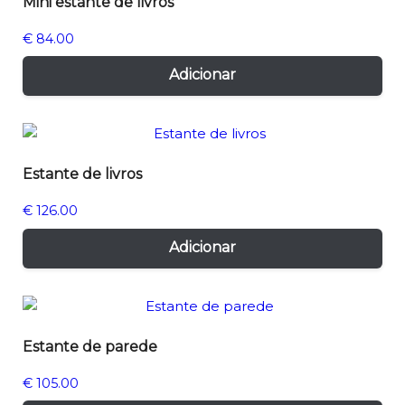
Mini estante de livros
€
84.00
Adicionar
€
0.00
EUR, €
Estante de livros
European Euro
€
126.00
Adicionar
Estante de parede
€
105.00