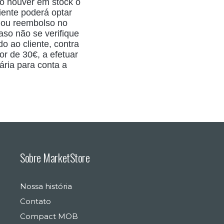
ão houver em stock o
liente poderá optar
or ou reembolso no
aso não se verifique
do ao cliente, contra
or de 30€, a efetuar
ária para conta a
Sobre MarketStore
Nossa história
Contato
Compact MOB