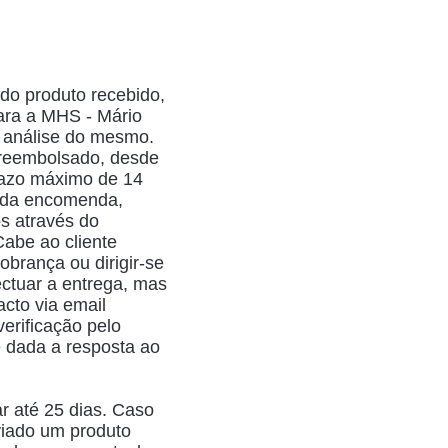
do produto recebido,
para a MHS - Mário
 análise do mesmo.
 reembolsado, desde
razo máximo de 14
o da encomenda,
os através do
Cabe ao cliente
obrança ou dirigir-se
ctuar a entrega, mas
acto via email
verificação pelo
 dada a resposta ao
r até 25 dias. Caso
viado um produto