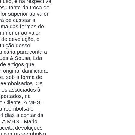
e uso, e na respectiva
esultante da troca de
r superior ao valor
rá de custear a
l uma das formas de
inferior ao valor
 de devolução, o
tituição desse
ancária para conta a
ques & Sousa, Lda
de artigos que
riginal danificada.
te, sob a forma de
 reembolsados. Os
ios associados à
portados, na
lo Cliente. A MHS -
a reembolsa o
4 dias a contar da
r. A MHS - Mário
aceita devoluções
u contra-reembolso.