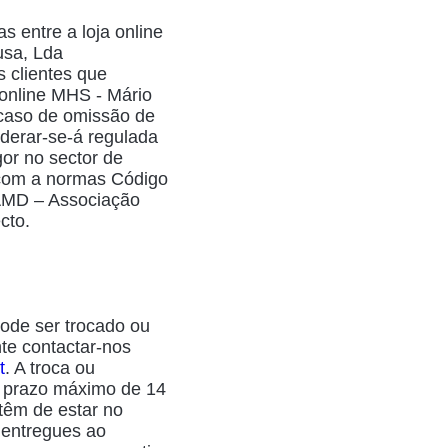
 entre a loja online
usa, Lda
 clientes que
online MHS - Mário
caso de omissão de
iderar-se-á regulada
or no sector de
 com a normas Código
 AMD – Associação
cto.
ode ser trocado ou
€
0.00
te contactar-nos
t
. A troca ou
EUR, €
o prazo máximo de 14
European Euro
têm de estar no
entregues ao