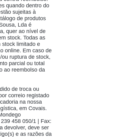
es quando dentro do
stão sujeitas à
atálogo de produtos
Sousa, Lda é
a, quer ao nível de
em stock. Todas as
stock limitado e
ão online. Em caso de
/ou ruptura de stock,
o parcial ou total
o ao reembolso da
dido de troca ou
por correio registado
rcadoria na nossa
ística, em Covais.
 Mondego
39 458 050/1 | Fax:
 devolver, deve ser
tigo(s) e as razões da