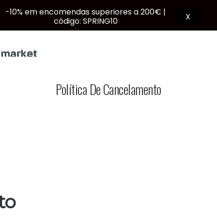
-10% em encomendas superiores a 200€ |
X
código: SPRING10
Política De Cancelamento
PT
to
Products
search