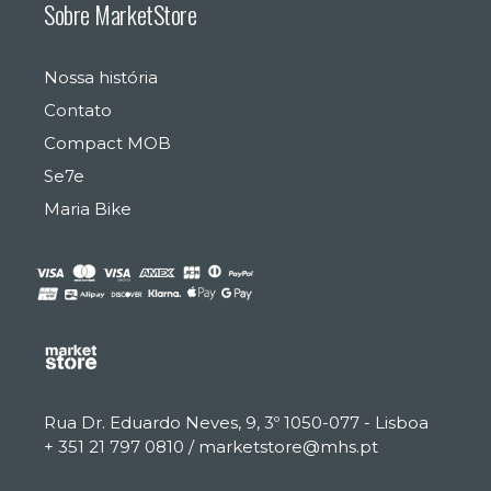
Sobre MarketStore
Nossa história
Contato
Compact MOB
Se7e
Maria Bike
€
0.00
EUR, €
European Euro
Rua Dr. Eduardo Neves, 9, 3º 1050-077 - Lisboa
+ 351 21 797 0810 / marketstore@mhs.pt