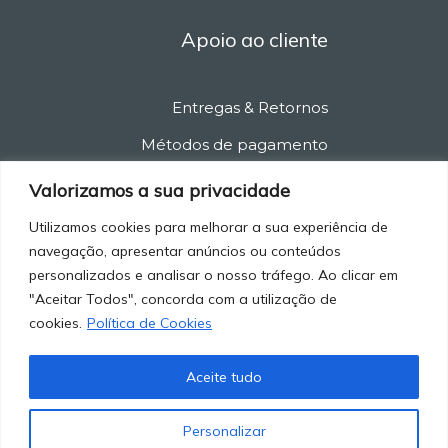
Apoio ao cliente
Entregas & Retornos
Métodos de pagamento
Política de privacidade
Valorizamos a sua privacidade
Política de cancelamento
Utilizamos cookies para melhorar a sua experiência de
navegação, apresentar anúncios ou conteúdos
Termos e condições
personalizados e analisar o nosso tráfego. Ao clicar em
"Aceitar Todos", concorda com a utilização de
cookies.
Política de Cookies
Aceite tudo
Personalizar
© 2021-2025 Marketstore. All Rights Reserved.