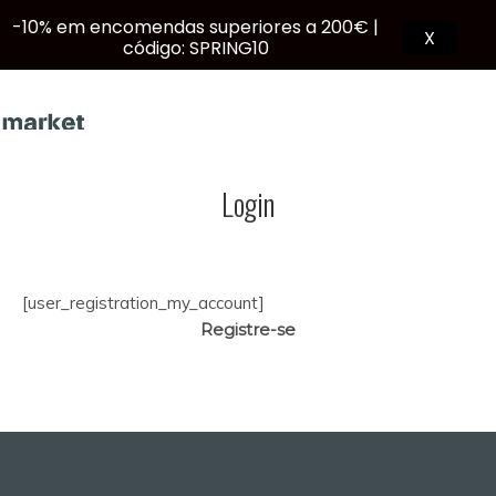
-10% em encomendas superiores a 200€ |
X
código: SPRING10
Login
PT
[user_registration_my_account]
Registre-se
Products
search