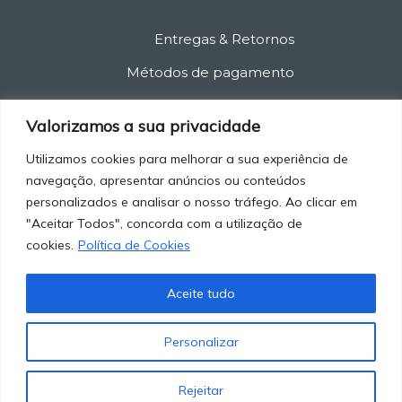
Entregas & Retornos
Métodos de pagamento
Política de privacidade
Valorizamos a sua privacidade
Política de cancelamento
Utilizamos cookies para melhorar a sua experiência de
Termos e condições
navegação, apresentar anúncios ou conteúdos
personalizados e analisar o nosso tráfego. Ao clicar em
"Aceitar Todos", concorda com a utilização de
cookies.
Política de Cookies
Aceite tudo
© 2021-2025 Marketstore. All Rights Reserved.
Personalizar
Rejeitar