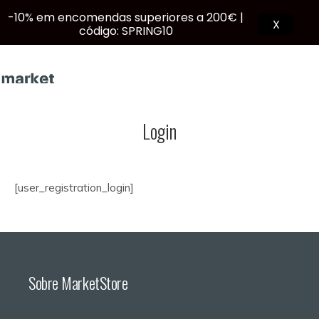
-10% em encomendas superiores a 200€ |
X
código: SPRING10
Login
PT
[user_registration_login]
Sobre MarketStore
Products
search