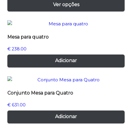
Thi
Ver opções
€ 89.00
pr
through
has
€ 157.00
mul
var
Mesa para quatro
Th
opt
€
238.00
ma
be
Adicionar
ch
on
the
pr
Conjunto Mesa para Quatro
pa
€
631.00
Adicionar