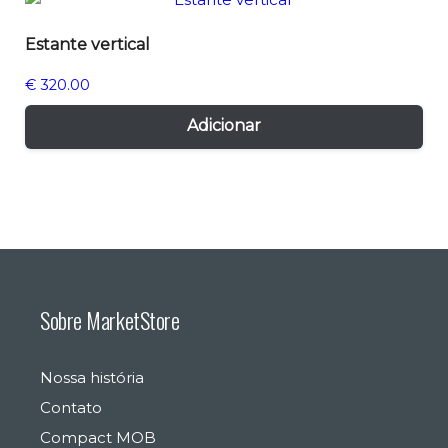
var
Estante vertical
Th
opt
€
320.00
ma
be
Adicionar
ch
on
the
pr
pa
Sobre MarketStore
Nossa história
Contato
Compact MOB