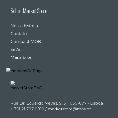
Sobre MarketStore
Nossa história
Contato
Compact MOB
Se7e
Maria Bike
€
0.00
EUR, €
European Euro
Rua Dr. Eduardo Neves, 9, 3º 1050-077 - Lisboa
+ 351 21 797 0810 / marketstore@mhs.pt