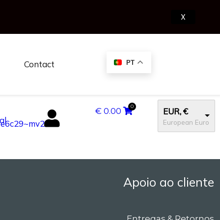
X
Contact
PT
€
0.00
EUR, €
European Euro
Apoio ao cliente
Entregas & Retornos