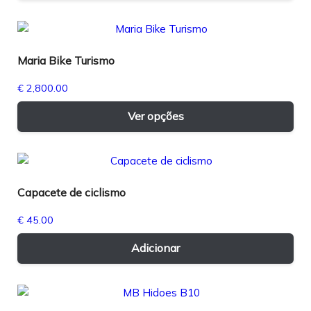
Maria Bike Turismo
€
2,800.00
Thi
Ver opções
pro
has
mul
var
Capacete de ciclismo
Th
opt
€
45.00
ma
be
Adicionar
cho
on
the
pro