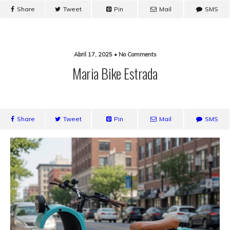
Share
Tweet
Pin
Mail
SMS
-10% em encomendas superiores a 200€ |
X
código: SPRING10
Abril 17, 2025 • No Comments
Maria Bike Estrada
PT
Share
Tweet
Pin
Mail
SMS
Products
search