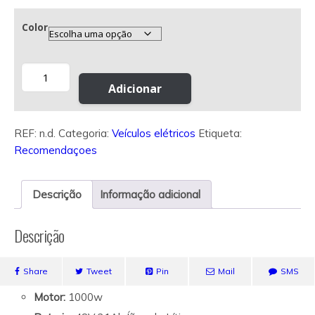
Color
Quantidade
de
Adicionar
Maria
Bike
REF:
n.d.
Categoria:
Veículos elétricos
Etiqueta:
Estrada
Recomendaçoes
Descrição
Informação adicional
Descrição
Share
Tweet
Pin
Mail
SMS
Motor:
1000w