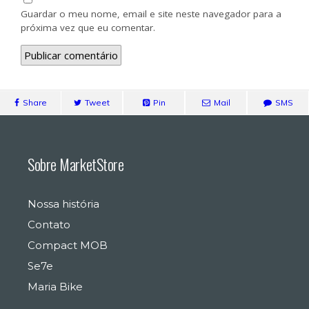
Guardar o meu nome, email e site neste navegador para a
próxima vez que eu comentar.
Share
Tweet
Pin
Mail
SMS
Sobre MarketStore
Nossa história
Contato
Compact MOB
Se7e
Maria Bike